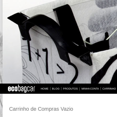
HOME
BLOG
PRODUTOS
MINHA CONTA
CARRINHO
BUS
Carrinho de Compras Vazio