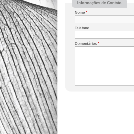
Informações de Contato
Nome
*
Telefone
Comentários
*