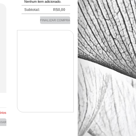
Nenhum item adicionado.
Subtotal:
R$0,00
FINALIZAR COMPRA
rios
VIAR