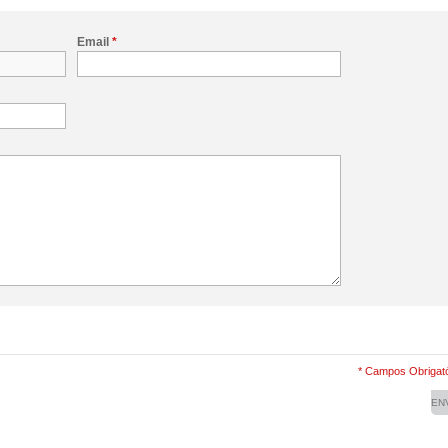
Email
*
* Campos Obrigató
EN