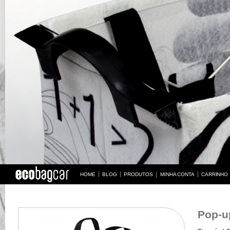
HOME
BLOG
PRODUTOS
MINHA CONTA
CARRINHO
BUS
Pop-u