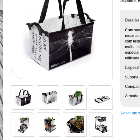
Disponível:
E
Detalhe
Com sua 
mesmas! 
com tecid
malha ec
especial
utilizad
Especif
Suporta
Compact
Armada: 
Avisar um 